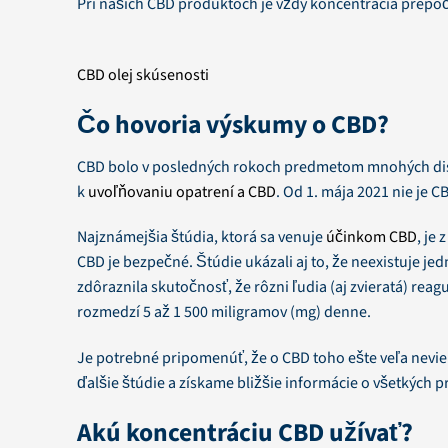
Pri našich CBD produktoch je vždy koncentrácia prepočí
CBD olej skúsenosti
Čo hovoria výskumy o CBD?
CBD bolo v posledných rokoch predmetom mnohých dis
k
uvoľňovaniu opatrení a CBD
. Od 1. mája 2021 nie je
Najznámejšia štúdia, ktorá sa venuje
účinkom CBD
, je
CBD je bezpečné. Štúdie ukázali aj to, že neexistuje j
zdôraznila skutočnosť, že rôzni ľudia (aj zvieratá) rea
rozmedzí 5 až 1 500 miligramov (mg) denne.
Je potrebné pripomenúť, že o CBD toho ešte veľa nev
ďalšie štúdie a získame bližšie informácie o všetkých 
Akú koncentráciu CBD užívať?