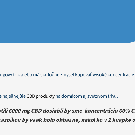
ingový trik alebo má skutočne zmysel kupovať vysoké koncentrácie
e najsilnejšie
CBD produkty
na domácom aj svetovom trhu.
ustili 6000 mg CBD dosiahli by sme koncentráciu 60% 
azníkov by však bolo obtiažne, nakoľko v 1 kvapke o