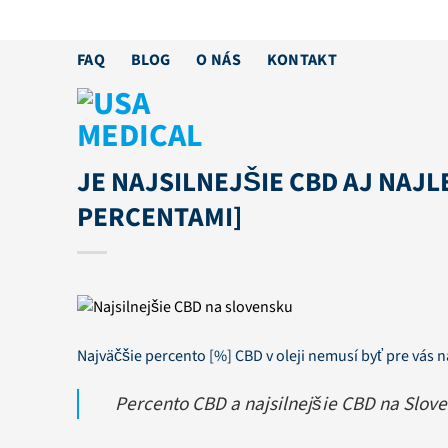
Skip
to
FAQ
BLOG
O NÁS
KONTAKT
content
JE NAJSILNEJŠIE CBD AJ NAJL
PERCENTAMI]
Najväčšie percento [%] CBD v oleji nemusí byť pre vás n
Percento CBD a najsilnejšie CBD na Slove