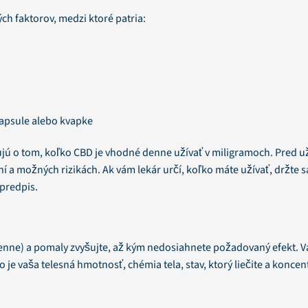
ch faktorov, medzi ktoré patria:
kapsule alebo kvapke
ujú o tom, koľko CBD je vhodné denne užívať v miligramoch. Pred 
a možných rizikách. Ak vám lekár určí, koľko máte užívať, držte s
 predpis.
enne) a pomaly zvyšujte, až kým nedosiahnete požadovaný efekt. V
je vaša telesná hmotnosť, chémia tela, stav, ktorý liečite a koncen