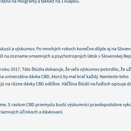
taná na miligramy a taktiež na 1 kvapku.
kusií a výskumov. Po mnohých rokoch konečne dôjde aj na Slove
 CBD na zozname omamných a psychotropných látok v Slovenskej Rep
 z roku 2017. Táto štúdia dokazuje, že veľa výskumov potvrdilo, že u
edna univerzálna dávka CBD, ktorú by mal brať každý. Namiesto toho
gujú na rôzne dávky CBD odlišne. Väčšina štúdií na ľuďoch opisuje d
ieme. S rastom CBD priemyslu budú výskumníci pravdepodobne vyk
priaznivých účinkoch a dávkovaní.