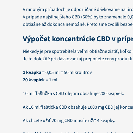
V mnohým prípadoch je odporúčané dávkovanie na úrov
V prípade najsilnejšieho CBD (60%) by to znamenalo 0,0
obtiažne až dokonca nemožné. Preto sme zvolili bezpe
Výpočet koncentrácie CBD v príp
Niekedy je pre spotrebiteľa veľmi obtiažne zistiť, koľk
Je to dôležité pri dávkovaní aj prepočete ceny produkt
1 kvapka
= 0,05 ml = 50 mikrolitrov
20 kvapiek
= 1 ml
10 ml fľaštička s CBD olejom obsahuje 200 kvapiek.
Ak 10 ml fľaštička CBD obsahuje 1000 mg CBD jej konce
Ak chcete užiť 20 mg CBD musíte užiť 4 kvapky.