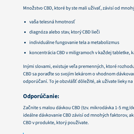
Množstvo CBD, ktoré by ste mali užívať, závisí od mnohý
vaša telesná hmotnosť
diagnóza alebo stav, ktorý CBD lieči
individuálne fungovanie tela a metabolizmus
koncentrácia CBD v miligramoch v každej tabletke, 
Inými slovami, existuje veľa premenných, ktoré rozhod
CBD sa poraďte so svojím lekárom o vhodnom dávkovaní 
odporúčaní. To je obzvlášť dôležité, ak užívate lieky na
Odporúčanie:
Začnite s malou dávkou CBD (tzv. mikrodávka 1-5 mg/d
ideálne dávkovanie CBD závisí od mnohých faktorov, ako 
CBD v produkte, ktorý používate.