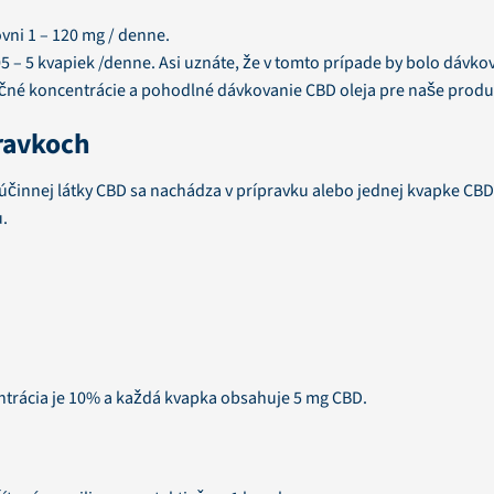
ni 1 – 120 mg / denne.
5 – 5 kvapiek /denne. Asi uznáte, že v tomto prípade by bolo dávko
čné koncentrácie a pohodlné dávkovanie CBD oleja pre naše produ
ravkoch
o účinnej látky CBD sa nachádza v prípravku alebo jednej kvapke CBD
u.
ntrácia je 10% a každá kvapka obsahuje 5 mg CBD.