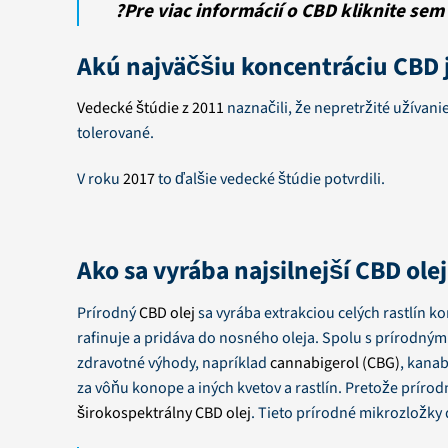
?Pre viac informácií o CBD kliknite sem
Akú najväčšiu koncentráciu CBD 
Vedecké štúdie z 2011
naznačili, že nepretržité užívan
tolerované.
V roku
2017
to ďalšie vedecké štúdie potvrdili.
Ako sa vyrába najsilnejší CBD ole
Prírodný
CBD olej
sa vyrába extrakciou celých rastlín 
rafinuje a pridáva do nosného oleja. Spolu s prírodným
zdravotné výhody, napríklad
cannabigerol (CBG)
, kana
za vôňu konope a iných kvetov a rastlín. Pretože príro
širokospektrálny CBD olej
. Tieto prírodné mikrozložky 