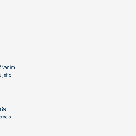
užívaním
a jeho
aše
trácia