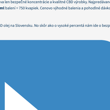
a len bezpečné koncentrácie a kvalitné CBD výrobky. Najpredávane
 ml
balení = 750 kvapiek. Cenovo výhodné balenia a pohodlné dávk
BD olej na Slovensku. No skôr ako o vysoké percentá nám ide o bez