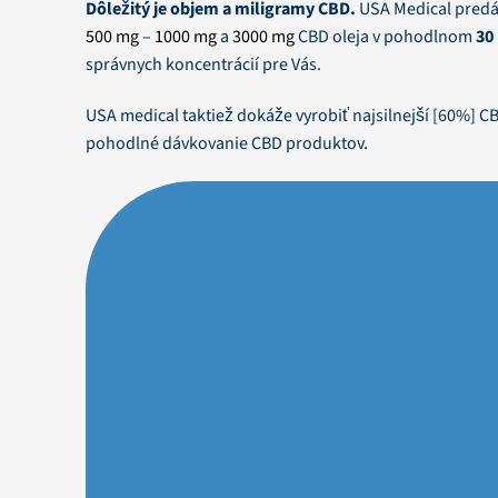
Dôležitý je objem a miligramy CBD.
USA Medical predáv
500 mg
–
1000 mg
a
3000 mg
CBD oleja v pohodlnom
30
správnych koncentrácií pre Vás.
USA medical taktiež dokáže vyrobiť najsilnejší [60%] C
pohodlné dávkovanie CBD produktov.