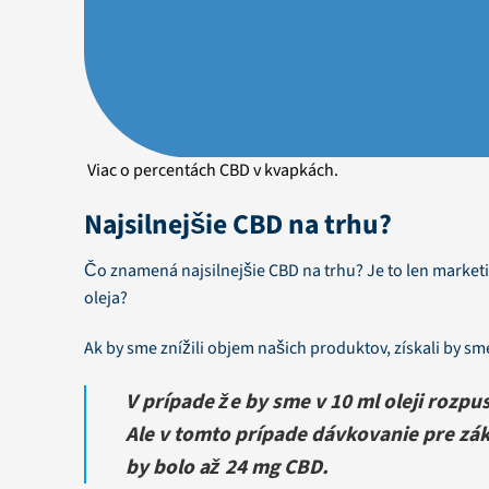
Viac o percentách CBD v kvapkách.
Najsilnejšie CBD na trhu?
Čo znamená najsilnejšie CBD na trhu? Je to len market
oleja?
Ak by sme znížili objem našich produktov, získali by sm
V prípade že by sme v 10 ml oleji rozp
Ale v tomto prípade dávkovanie pre zák
by bolo až 24 mg CBD.