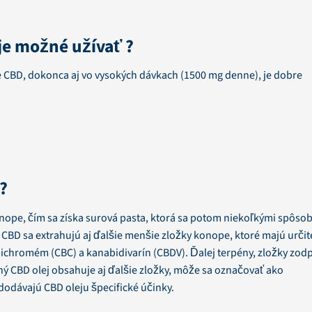
je možné užívať ?
ie CBD, dokonca aj vo vysokých dávkach (1500 mg denne), je dobre
j?
konope, čím sa získa surová pasta, ktorá sa potom niekoľkými spôso
 CBD sa extrahujú aj ďalšie menšie zložky konope, ktoré majú určit
bichromém (CBC) a kanabidivarín (CBDV). Ďalej terpény, zložky zo
dný CBD olej obsahuje aj ďalšie zložky, môže sa označovať ako
dodávajú CBD oleju špecifické účinky.