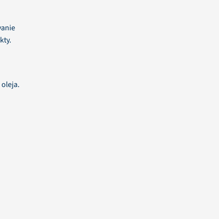
vanie
kty.
 oleja.