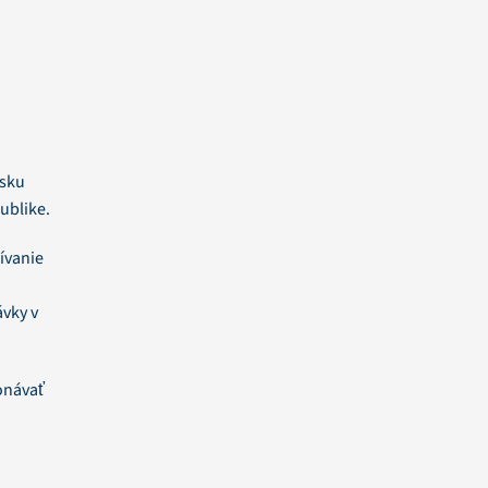
nsku
ublike.
žívanie
ávky v
onávať