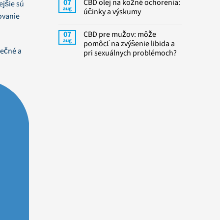
07
CBD olej na kožné ochorenia:
jšie sú
aug
účinky a výskumy
ovanie
07
CBD pre mužov: môže
aug
pomôcť na zvýšenie libida a
pečné a
pri sexuálnych problémoch?