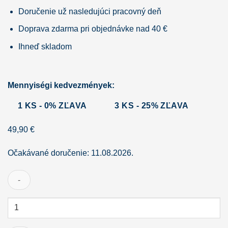
Doručenie už nasledujúci pracovný deň
Doprava zdarma pri objednávke nad 40 €
Ihneď skladom
Mennyiségi kedvezmények:
1 KS - 0% ZĽAVA
3 KS - 25% ZĽAVA
49,90
€
Očakávané doručenie: 11.08.2026.
množstvo
USA
medical