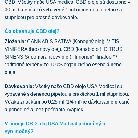
CBD. Všetky naše USA medical CBD oleje sú dostupné v
30 ml balení a sú vybavené 1 ml odmernou pipetou so
stupnicou pre presné dávkovanie.
Čo obsahuje CBD olej?
Zloženie:
CANNABIS SATIVA (Konopný olej), VITIS
VINIFERA (hroznový olej), CBD (kanabidiol), CITRUS
SINENSIS( pomarančový olej) , limonén*, linalool* /
*prírodné terpény zo 100% organického esenciálneho
oleja.
Dávkovanie:
Všetky naše CBD oleje USA Medical sú
vybavené sklenenou pipetou s praktickou 1 ml stupnicou.
Vďaka značkám po 0,25 ml (1/4 ml) je dávkovanie presné
a pohodlné aj bez počítania kvapiek.
V čom je CBD olej USA Medical jedinečný a
výnimočný?