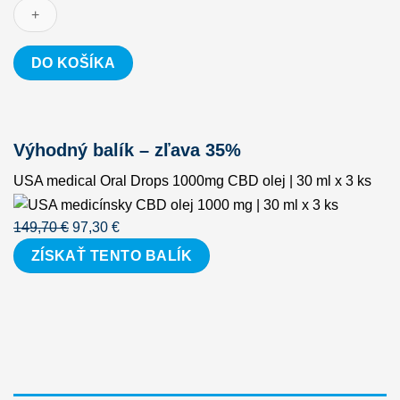
Oral
Drops
1000mg
DO KOŠÍKA
CBD
olej
|
30
Výhodný balík – zľava 35%
ml
USA medical Oral Drops 1000mg CBD olej | 30 ml x 3 ks
Pôvodná
Aktuálna
149,70
€
97,30
€
cena
cena
ZÍSKAŤ TENTO BALÍK
bola:
je:
149,70 €.
97,30 €.