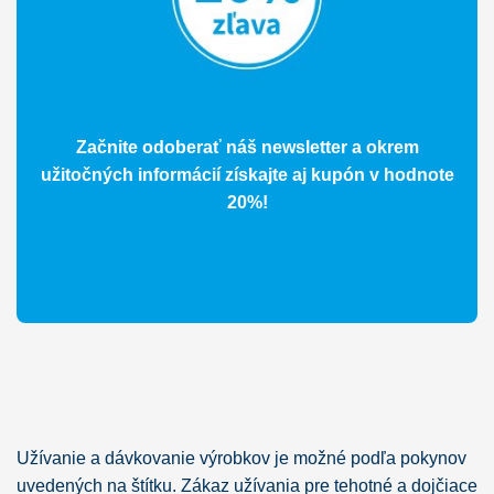
Začnite odoberať náš newsletter a okrem
užitočných informácií získajte aj kupón v hodnote
20%!
PRIHLÁSIŤ SA
Užívanie a dávkovanie výrobkov je možné podľa pokynov
uvedených na štítku. Zákaz užívania pre tehotné a dojčiace