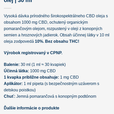
olej | 30 ml
Vysoká dávka prírodného širokospektrálneho CBD oleja s
obsahom 1000 mg CBD, ochutený organickým
pomarančovým olejom, rozpustený v oleji z konopných
semien a hroznových jadierok. Obsah účinnej látky v 10 ml
oleja zodpovedá
10%. Bez obsahu THC!
Výrobok registrovaný v CPNP.
Balenie:
30 ml (1 ml ≈ 30 kvapiek)
Účinná látka:
1000 mg CBD
1 kvapka približne obsahuje:
1 mg CBD
Aplikátor:
1 ml pipeta (s bezpečnostným uzáverom s
detskou poistkou)
Chuť:
Jemná pomarančová s konopným podtónom
Ďalšie informácie o produkte