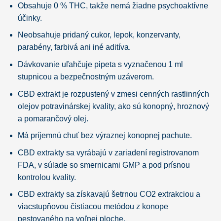
Obsahuje 0 % THC, takže nemá žiadne psychoaktívne
účinky.
Neobsahuje pridaný cukor, lepok, konzervanty,
parabény, farbivá ani iné aditíva.
Dávkovanie uľahčuje pipeta s vyznačenou 1 ml
stupnicou a bezpečnostným uzáverom.
CBD extrakt je rozpustený v zmesi cenných rastlinných
olejov potravinárskej kvality, ako sú konopný, hroznový
a pomarančový olej.
Má príjemnú chuť bez výraznej konopnej pachute.
CBD extrakty sa vyrábajú v zariadení registrovanom
FDA, v súlade so smernicami GMP a pod prísnou
kontrolou kvality.
CBD extrakty sa získavajú šetrnou CO2 extrakciou a
viacstupňovou čistiacou metódou z konope
pestovaného na voľnej ploche.