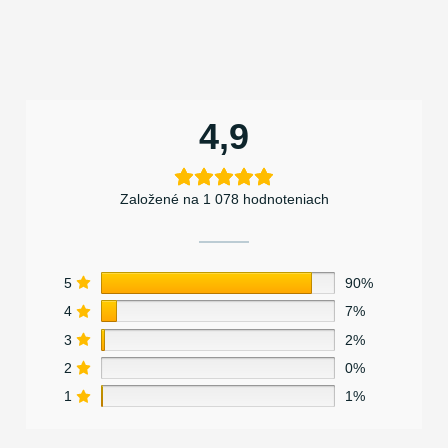
4,9
Založené na 1 078 hodnoteniach
5
90%
4
7%
3
2%
2
0%
1
1%