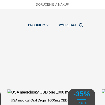
DORUČENIE A NÁKUP
PRODUKTY
VÝPREDAJ
-35%
USA medical Oral Drops 1000mg CBD olej | 30 ml x 3 ks
52,40
€