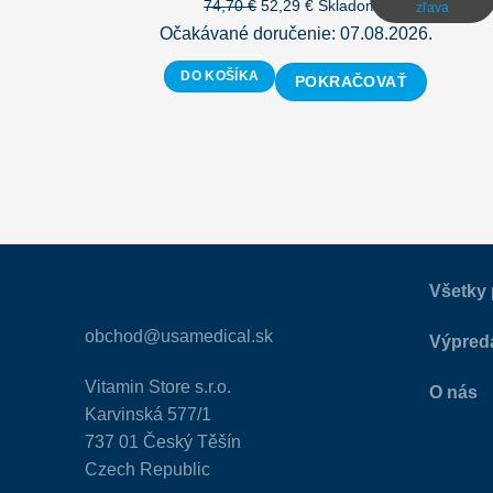
Pôvodná
Aktuálna
74,70
€
52,29
€
Skladom |
zľava
cena
cena
Očakávané doručenie: 07.08.2026.
bola:
je:
DO KOŠÍKA
74,70 €.
52,29 €.
POKRAČOVAŤ
Všetky 
obchod@usamedical.sk
Výpred
Vitamin Store s.r.o.
O nás
Karvinská 577/1
737 01 Český Těšín
Czech Republic