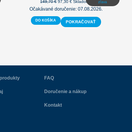
Pôvodná
Aktuálna
149,70
€
97,30
€
Skladom |
zľava
cena
cena
Očakávané doručenie: 07.08.2026.
bola:
je:
DO KOŠÍKA
149,70 €.
97,30 €.
POKRAČOVAŤ
produkty
FAQ
aj
Doručenie a nákup
Kontakt