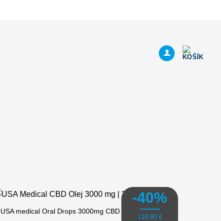
-40%
USA medical Oral Drops 3000mg CBD olej | 30 ml x 3 ks
118,80
€