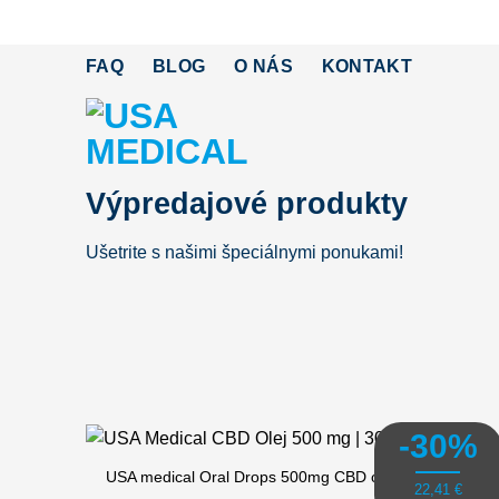
Skip
to
FAQ
BLOG
O NÁS
KONTAKT
content
Výpredajové produkty
Ušetrite s našimi špeciálnymi ponukami!
-30%
USA medical Oral Drops 500mg CBD olej | 30 ml x 3 ks
22,41
€