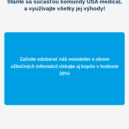
Staňte sa súčasťou komunity USA medical,
a využívajte všetky jej výhody!
Začnite odoberať náš newsletter a okrem
užitočných informácií získajte aj kupón v hodnote
20%!
PRIHLÁSIŤ SA