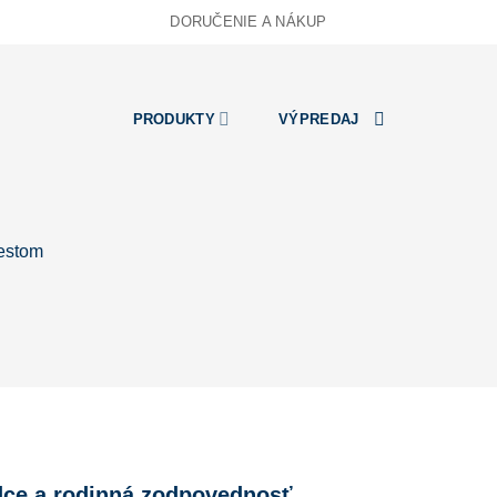
DORUČENIE A NÁKUP
PRODUKTY
VÝPREDAJ
iestom
dce a rodinná zodpovednosť