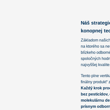
Náš strategi
konopnej te
Základom našich 
na ktorého sa n
blízkeho odborné
spoločných hodn
najvyššej kvalite
Tento plne verti
finálny produkt“ 
Každý krok pro
bez pesticídov,
molekulárnu des
prísnym odbor