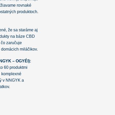
držiavame rovnaké
statných produktoch.
zené, že sa staráme aj
rodukty na báze CBD
 čo zaručuje
h domácich miláčikov.
 NNGYK – OGYÉI):
ko 60 produktmi
né komplexné
aný v NNGYK a
atkov.