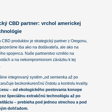
cký CBD partner: vrchol americkej
chnológie
CBD produktov je strategický partner z Oregonu,
epozeráme iba ako na dodávateľa, ale ako na
ho spojenca. Naše partnerstvo vzniklo na
otách a na nekompromisnom záväzku k tej
.
kálne integrovaný systém „od semienka až po
zaručuje bezkonkurenčnú čistotu a kontrolu kvality.
cesu – od ekologického pestovania konope
 cez špeciálnu extrakčnú technológiu až po
tiláciu – prebieha pod jednou strechou a pod
ným dohľadom.