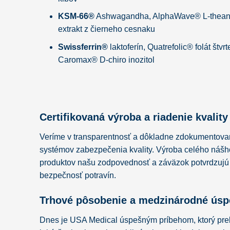
KSM-66®
Ashwagandha, AlphaWave® L-thea
extrakt z čierneho cesnaku
Swissferrin®
laktoferín, Quatrefolic® folát štvr
Caromax® D-chiro inozitol
Certifikovaná výroba a riadenie kvality
Veríme v transparentnosť a dôkladne zdokumentovan
systémov zabezpečenia kvality. Výroba celého nášh
produktov našu zodpovednosť a záväzok potvrdzujú a
bezpečnosť potravín.
Trhové pôsobenie a medzinárodné ús
Dnes je USA Medical úspešným príbehom, ktorý prekr