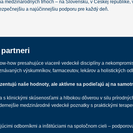
j na medzinárodných trhoch – na Slovensku, v Českej republike,
jbezpečnejšiu a najúčinnejšiu podporu pre každý deň.
partneri
know-how presahujúce viaceré vedecké disciplíny a nekompromis
znávaných výskumníkov, farmaceutov, lekárov a holistických od
zentujú naše hodnoty, ale aktívne sa podieľajú aj na samo
ja s klinickými skúsenosťami a hlbokou dôverou v silu prírodnýc
odernejšie medzinárodné vedecké poznatky s praktickými terap
úcimi odborníkmi a inštitúciami na spoločnom cieli – podporova