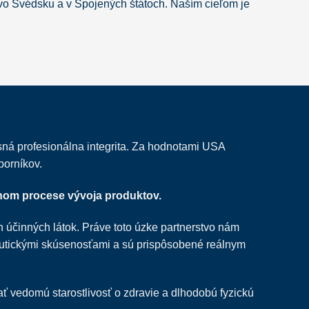
 vo Švédsku a v Spojených štátoch. Naším cieľom je
ná profesionálna integrita. Za hodnotami USA
borníkov.
tnom procese vývoja produktov.
h účinných látok. Práve toto úzke partnerstvo nám
eutickými skúsenosťami a sú prispôsobené reálnym
ť vedomú starostlivosť o zdravie a dlhodobú fyzickú