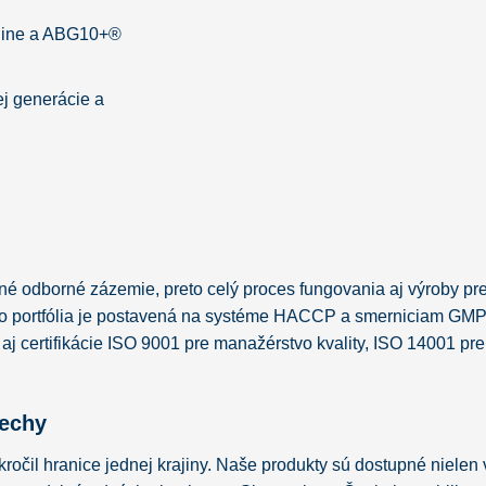
nine a ABG10+®
tej generácie a
é odborné zázemie, preto celý proces fungovania aj výroby pr
o portfólia je postavená na systéme HACCP a smerniciam GMP. 
j certifikácie ISO 9001 pre manažérstvo kvality, ISO 14001 pr
pechy
očil hranice jednej krajiny. Naše produkty sú dostupné nielen