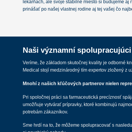
lekárňach, ale svoje stabilné miesto si budujeme a
prinášať po našej vlastnej rodine aj tej vašej čo na
Naši významní spolupracujúci 
Veríme, že základom skutočnej kvality je odborné 
Medical stojí medzinárodný tím expertov zložený z u
Mnohí z našich kľúčových partnerov nielen repre
Pri spoločnej práci sa farmaceutická precíznosť spá
umožňuje vytvárať prípravky, ktoré kombinujú najm
potrebám zákazníkov.
Sme hrdí na to, že môžeme spolupracovať s nasleduj