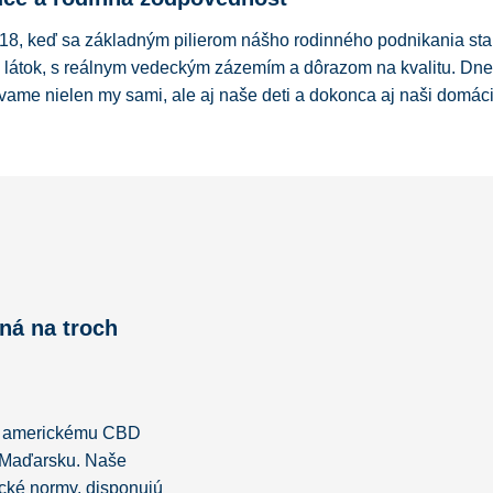
18, keď sa základným pilierom nášho rodinného podnikania stal
h látok, s reálnym vedeckým zázemím a dôrazom na kvalitu. D
ame nielen my sami, ale aj naše deti a dokonca aj naši domáci
ná na troch
u americkému CBD
v Maďarsku. Naše
ické normy, disponujú