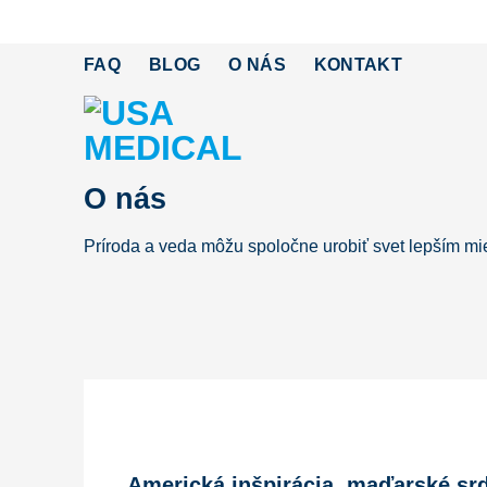
Skip
to
FAQ
BLOG
O NÁS
KONTAKT
content
O nás
Príroda a veda môžu spoločne urobiť svet lepším m
Americká inšpirácia, maďarské sr