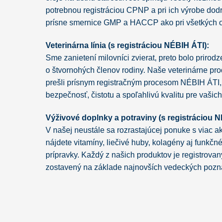
potrebnou registráciou CPNP a pri ich výrobe do
prísne smernice GMP a HACCP ako pri všetkých o
Veterinárna línia (s registráciou NÉBIH ÁTI):
Sme zanietení milovníci zvierat, preto bolo prirod
o štvornohých členov rodiny. Naše veterinárne p
prešli prísnym registračným procesom NÉBIH ÁTI,
bezpečnosť, čistotu a spoľahlivú kvalitu pre vašic
Výživové doplnky a potraviny (s registráciou
V našej neustále sa rozrastajúcej ponuke s viac a
nájdete vitamíny, liečivé huby, kolagény aj funkč
prípravky. Každý z našich produktov je registrov
zostavený na základe najnovších vedeckých pozn