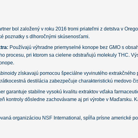
tner bol založený v roku 2016 tromi priateľmi z detstva v Orego
cké poznatky s dlhoročnými skúsenosťami.
tra:
Používajú výhradne priemyselné konope bez GMO s obsah
eho procesu, pri ktorom sa cielene odstraňujú molekuly THC. Vý
konope.
inoidy získavajú pomocou špeciálne vyvinutého extrakčného po
átkocestná destilácia zabezpečuje charakteristickú medovo čist
er garantuje stabilne vysokú kvalitu extraktov vďaka farmace
roveň kontroly dôsledne zachovávame aj pri výrobe v Maďarsku
ovaná organizáciou NSF International, spĺňa prísne americké p