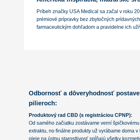
Príbeh značky USA Medical sa začal v roku 20
prémiové prípravky bez zbytočných prídavnýc
farmaceutickým dohľadom a pravidelne ich užív
Odbornosť a dôveryhodnosť postave
pilieroch:
Produktový rad CBD (s registráciou CPNP):
Od samého začiatku zostávame verní špičkovém
extraktu, no finálne produkty už vyrábame doma 
oleje na ústnu starostlivosť spĺňajú všetky kozmet