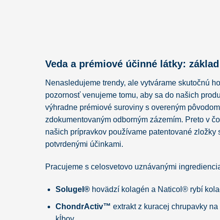
Veda a prémiové účinné látky: základ
Nenasledujeme trendy, ale vytvárame skutočnú h
pozornosť venujeme tomu, aby sa do našich produ
výhradne prémiové suroviny s overeným pôvodom
zdokumentovaným odborným zázemím. Preto v čo
našich prípravkov používame patentované zložky s
potvrdenými účinkami.
Pracujeme s celosvetovo uznávanými ingrediencia
Solugel®
hovädzí kolagén a Naticol® rybí kol
ChondrActiv™
extrakt z kuracej chrupavky n
kĺbov