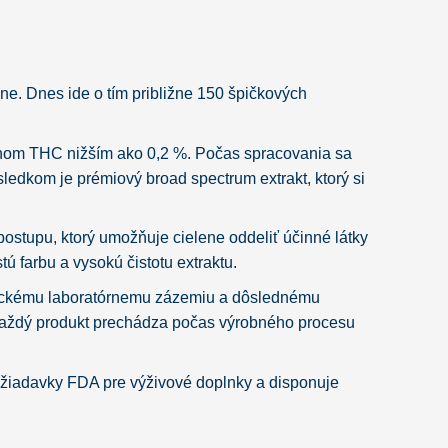
ne. Dnes ide o tím približne 150 špičkových
om THC nižším ako 0,2 %. Počas spracovania sa
sledkom je prémiový broad spectrum extrakt, ktorý si
stupu, ktorý umožňuje cielene oddeliť účinné látky
ú farbu a vysokú čistotu extraktu.
utickému laboratórnemu zázemiu a dôslednému
. Každý produkt prechádza počas výrobného procesu
ožiadavky FDA pre výživové doplnky a disponuje