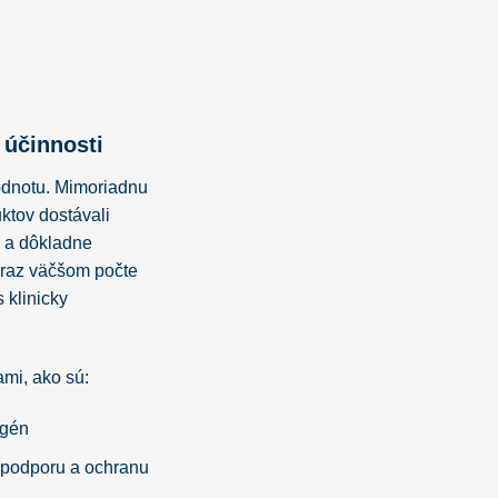
 účinnosti
odnotu. Mimoriadnu
ktov dostávali
 a dôkladne
raz väčšom počte
 klinicky
mi, ako sú:
agén
a podporu a ochranu