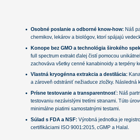
Osobné poslanie a odborné know-how:
Náš par
chemikov, lekárov a biológov, ktorí spájajú vede
Konope bez GMO a technológia širokého spek
full spectrum extrakt ďalej čistí pomocou unikátn
zachováva všetky cenné kanabinoidy a terpény 
Vlastná kryogénna extrakcia a destilácia:
Kanab
a zároveň odstrániť nežiaduce zložky. Následná kr
Prísne testovanie a transparentnosť:
Náš partn
testovaniu nezávislými tretími stranami. Túto ú
minimálne piatimi samostatnými testami.
Súlad s FDA a NSF:
Výrobná jednotka je registr
certifikáciami ISO 9001:2015, cGMP a Halal.