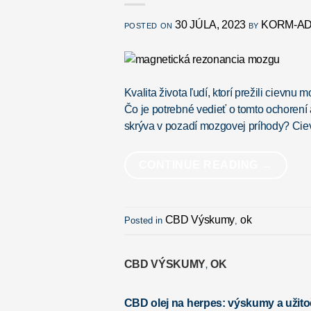
30 JÚLA, 2023
KORM-AD
POSTED ON
BY
Kvalita života ľudí, ktorí prežili cievnu
Čo je potrebné vedieť o tomto ochorení
skrýva v pozadí mozgovej príhody? C
CONTINUE READING
→
CBD Výskumy
ok
Posted in
,
CBD VÝSKUMY
OK
,
CBD olej na herpes: výskumy a užito