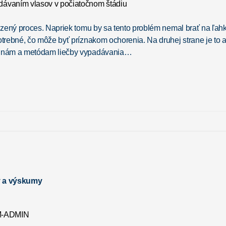
dzený proces. Napriek tomu by sa tento problém nemal brať na ľah
rebné, čo môže byť príznakom ochorenia. Na druhej strane je to aj
činám a metódam liečby vypadávania…
y a výskumy
-ADMIN