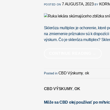
7 AUGUSTA, 2023
KORM
POSTED ON
BY
Skleróza multiplex je ochorenie, ktoré p
na zmiernenie príznakov sú k dispozícii
výskum. Čo je skleróza multiplex? Skle
CONTINUE READING
→
CBD Výskumy
ok
Posted in
,
CBD VÝSKUMY
OK
,
Môže sa CBD olej používať po mŕtvic