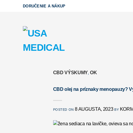
Skip
DORUČENIE A NÁKUP
to
content
CBD VÝSKUMY
OK
,
CBD olej na príznaky menopauzy? V
8 AUGUSTA, 2023
KORM
POSTED ON
BY