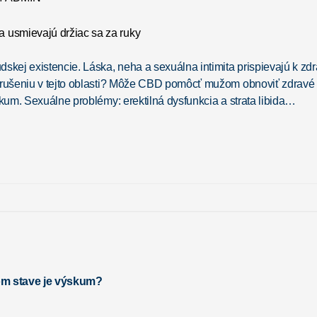
udskej existencie. Láska, neha a sexuálna intimita prispievajú k 
narušeniu v tejto oblasti? Môže CBD pomôcť mužom obnoviť zdravé 
ýskum. Sexuálne problémy: erektilná dysfunkcia a strata libida…
kom stave je výskum?