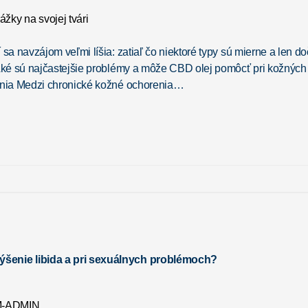
a navzájom veľmi líšia: zatiaľ čo niektoré typy sú mierne a len do
Aké sú najčastejšie problémy a môže CBD olej pomôcť pri kožných
enia Medzi chronické kožné ochorenia…
enie libida a pri sexuálnych problémoch?
-ADMIN