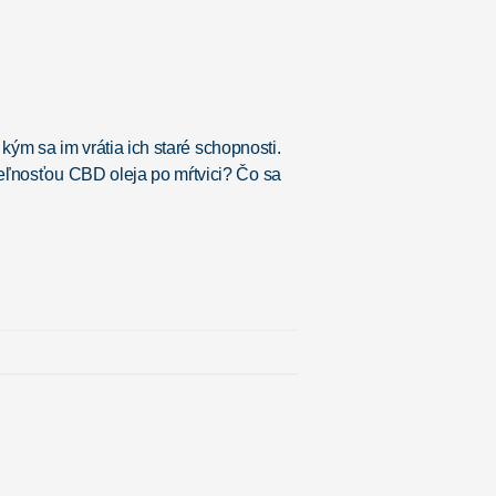
 kým sa im vrátia ich staré schopnosti.
teľnosťou CBD oleja po mŕtvici? Čo sa