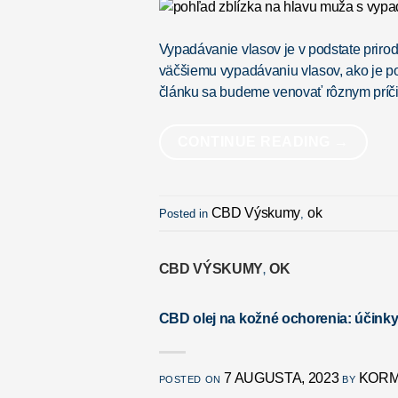
Vypadávanie vlasov je v podstate priro
väčšiemu vypadávaniu vlasov, ako je pot
článku sa budeme venovať rôznym prí
CONTINUE READING
→
CBD Výskumy
ok
Posted in
,
CBD VÝSKUMY
OK
,
CBD olej na kožné ochorenia: účink
7 AUGUSTA, 2023
KORM
POSTED ON
BY