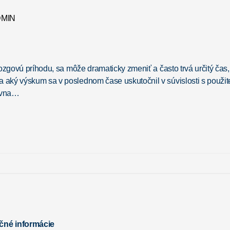
MIN
 mozgovú príhodu, sa môže dramaticky zmeniť a často trvá určitý čas,
 a aký výskum sa v poslednom čase uskutočnil v súvislosti s použi
ievna…
čné informácie