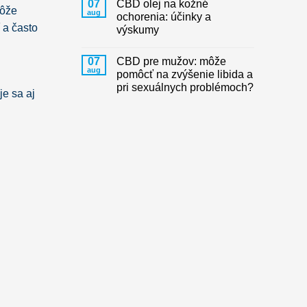
07
CBD olej na kožné
môže
aug
ochorenia: účinky a
 a často
výskumy
07
CBD pre mužov: môže
aug
pomôcť na zvýšenie libida a
pri sexuálnych problémoch?
je sa aj