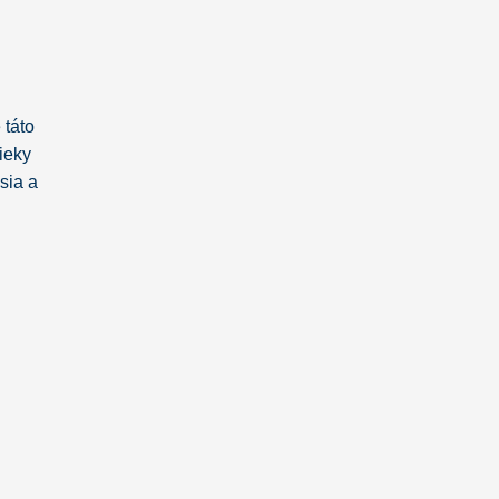
 táto
ieky
sia a