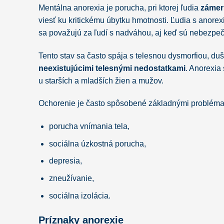
Mentálna anorexia je porucha, pri ktorej ľudia
zámern
viesť ku kritickému úbytku hmotnosti. Ľudia s anore
sa považujú za ľudí s nadváhou, aj keď sú nebezpe
Tento stav sa často spája s telesnou dysmorfiou, du
neexistujúcimi telesnými nedostatkami
. Anorexia 
u starších a mladších žien a mužov.
Ochorenie je často spôsobené základnými problémam
porucha vnímania tela,
sociálna úzkostná porucha,
depresia,
zneužívanie,
sociálna izolácia.
Príznaky anorexie