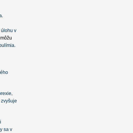
a.
 úlohu v
e
môžu
bulímia.
ného
rexie,
 zvyšuje
i
y sa v