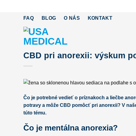
Skip
to
FAQ
BLOG
O NÁS
KONTAKT
content
CBD pri anorexii: výskum p
Čo je potrebné vedieť o príznakoch a liečbe an
potravy a môže CBD pomôcť pri anorexii? V na
túto tému.
Čo je mentálna anorexia?