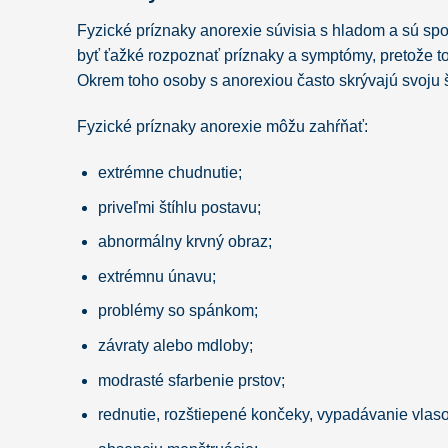
Fyzické príznaky anorexie súvisia s hladom a sú sp
byť ťažké rozpoznať príznaky a symptómy, pretože to
Okrem toho osoby s anorexiou často skrývajú svoju š
Fyzické príznaky anorexie môžu zahŕňať:
extrémne chudnutie;
priveľmi štíhlu postavu;
abnormálny krvný obraz;
extrémnu únavu;
problémy so spánkom;
závraty alebo mdloby;
modrasté sfarbenie prstov;
rednutie, rozštiepené končeky, vypadávanie vlaso