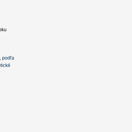
roku
, podľa
tické