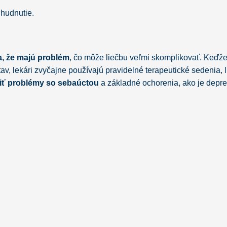
chudnutie.
a, že majú problém
, čo môže liečbu veľmi skomplikovať. Keďže
v, lekári zvyčajne používajú pravidelné terapeutické sedenia, l
šiť problémy so sebaúctou
a základné ochorenia, ako je depre