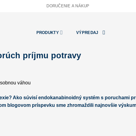
DORUČENIE A NÁKUP
PRODUKTY
VÝPREDAJ
orúch príjmu potravy
orexie? Ako súvisí endokanabinoidný systém s poruchami pr
šom blogovom príspevku sme zhromaždili najnovšie výsku