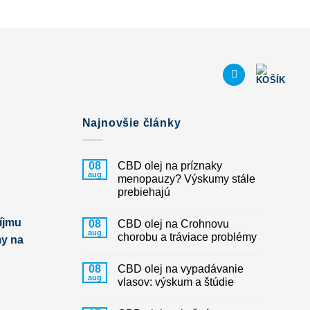
Najnovšie články
08
CBD olej na príznaky
aug
menopauzy? Výskumy stále
prebiehajú
íjmu
08
CBD olej na Crohnovu
aug
chorobu a tráviace problémy
my na
08
CBD olej na vypadávanie
aug
vlasov: výskum a štúdie