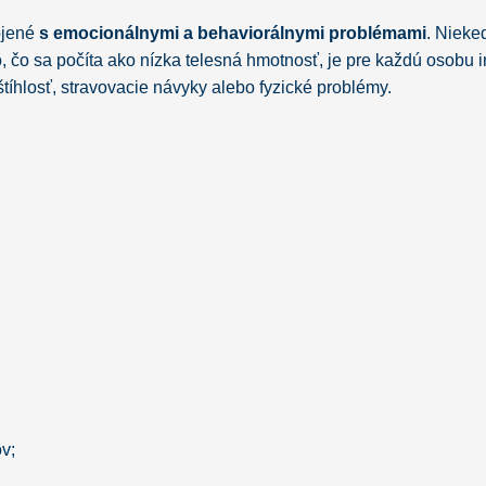
ojené
s emocionálnymi a behaviorálnymi problémami
. Nieke
, čo sa počíta ako nízka telesná hmotnosť, je pre každú osobu i
tíhlosť, stravovacie návyky alebo fyzické problémy.
v;