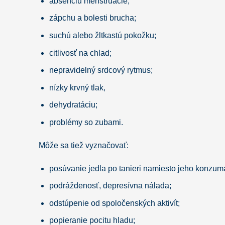
absenciu menštruácie;
zápchu a bolesti brucha;
suchú alebo žltkastú pokožku;
citlivosť na chlad;
nepravidelný srdcový rytmus;
nízky krvný tlak,
dehydratáciu;
problémy so zubami.
Môže sa tiež vyznačovať:
posúvanie jedla po tanieri namiesto jeho konzumá
podráždenosť, depresívna nálada;
odstúpenie od spoločenských aktivít;
popieranie pocitu hladu;