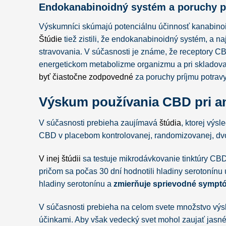
Endokanabinoidný systém a poruchy p
Výskumníci skúmajú potenciálnu účinnosť kanabinoid
Štúdie
tiež zistili, že endokanabinoidný systém, a n
stravovania. V súčasnosti je známe, že receptory CB1
energetickom metabolizme organizmu a pri skladov
byť čiastočne zodpovedné
za poruchy príjmu potravy
Výskum používania CBD pri an
V súčasnosti prebieha zaujímavá
štúdia
, ktorej výs
CBD v placebom kontrolovanej, randomizovanej, dvoji
V inej štúdii
sa testuje mikrodávkovanie tinktúry CBD
pričom sa počas 30 dní hodnotili hladiny serotonín
hladiny serotonínu a
zmierňuje sprievodné symptó
V súčasnosti prebieha na celom svete množstvo v
účinkami. Aby však vedecký svet mohol zaujať jasné