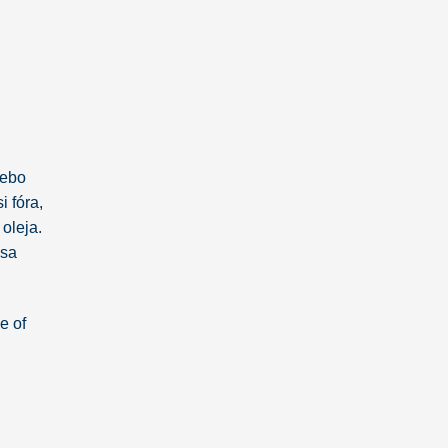
lebo
i fóra,
oleja.
 sa
e of