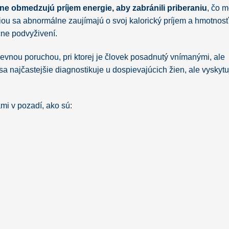
e obmedzujú príjem energie, aby zabránili priberaniu
, čo 
xiou sa abnormálne zaujímajú o svoj kalorický príjem a hmotnosť
čne podvyživení.
ševnou poruchou, pri ktorej je človek posadnutý vnímanými, ale
sa najčastejšie diagnostikuje u dospievajúcich žien, ale vyskytu
i v pozadí, ako sú: