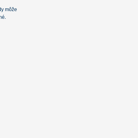
dy môže
né.