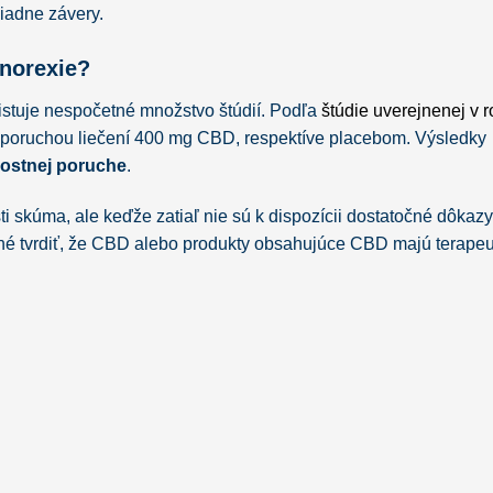
iadne závery.
norexie?
istuje nespočetné množstvo štúdií. Podľa
štúdie uverejnenej v 
u poruchou liečení 400 mg CBD, respektíve placebom. Výsledky
kostnej poruche
.
i skúma, ale keďže zatiaľ nie sú k dispozícii dostatočné dôkazy
ožné tvrdiť, že CBD alebo produkty obsahujúce CBD majú terapeu