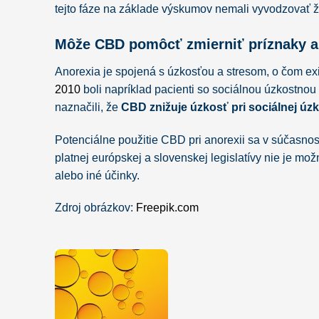
tejto fáze na základe výskumov nemali vyvodzovať ž
Môže CBD pomôcť zmierniť príznaky a
Anorexia je spojená s úzkosťou a stresom, o čom ex
2010
boli napríklad pacienti so sociálnou úzkostno
naznačili, že
CBD znižuje úzkosť pri sociálnej úz
Potenciálne použitie CBD pri anorexii sa v súčasnost
platnej európskej a slovenskej legislatívy nie je m
alebo iné účinky.
Zdroj obrázkov:
Freepik.com