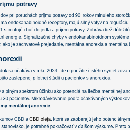
ríjmu potravy
ov pri poruchách príjmu potravy od 90. rokov minulého storoči
ajmä endokanabinoidné receptory, majú silný vplyv na reguláciu
 stimulujú chuť do jedla a príjem potravy. Zohráva tiež dôležitú
aní energie. Signalizačné chyby v endokanabinoidnom systém
, ako je záchvatové prejedanie, mentálna anorexia a mentálna 
orexii
ledok sa očakáva v roku 2023. Ide o použitie čistého syntetizova
to zaslepenej pilotnej štúdii u pacientov s anorexiou.
 s plným spektrom účinku ako potenciálna liečba mentálnej ano
u u 20 pacientov. Mikrodávkovanie podľa očakávaných výsledkov
my mentálnej anorexie
.
ýskumov CBD a
CBD oleja
, ktoré sa zaoberajú jeho potenciálnym
 stanovisko, je potrebné pokračovať v ďalšom výskume. Preto b