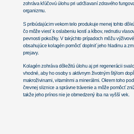
zohráva kľúčovú úlohu pri udržiavaní zdravého fungov
organizmu.
S pribúdajúcim vekom telo produkuje menej tohto dôlež
čo môže viesť k oslabeniu kostí a kĺbov, rednutiu vlasov
pevnosti pokožky. V takýchto prípadoch môžu výživov
obsahujúce kolagén pomôcť doplniť jeho hladinu a zmie
prejavy.
Kolagén zohráva dôležitú úlohu aj pri regenerácii svalov
vhodné, aby ho osoby s aktívnym životným štýlom dopĺň
makroživinami, vitamínmi a minerálmi. Okrem toho pod
črevnej sliznice a správne trávenie a môže pomôcť zni
takže jeho prínos nie je obmedzený iba na vyšší vek.