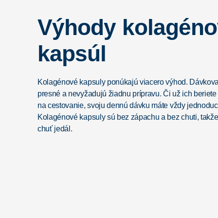
Výhody kolagén
kapsúl
Kolagénové kapsuly ponúkajú viacero výhod. Dávkova
presné a nevyžadujú žiadnu prípravu. Či už ich beriete
na cestovanie, svoju dennú dávku máte vždy jednoduc
Kolagénové kapsuly sú bez zápachu a bez chuti, takž
chuť jedál.