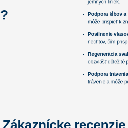
jemných liniek.
ý?
Podpora kĺbov a 
môže prispieť k zn
Posilnenie vlaso
nechtov, čím prisp
Regenerácia sva
obzvlášť dôležité 
Podpora trávenia
trávenie a môže p
Zákaznícke recenzie