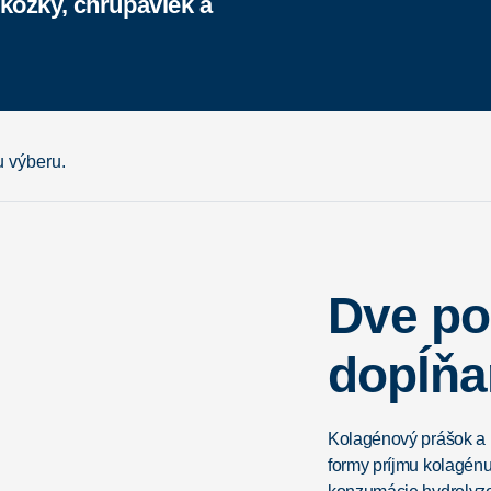
kožky, chrupaviek a
 výberu.
Dve po
dopĺňa
Kolagénový prášok a 
formy príjmu kolagénu