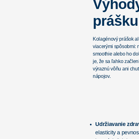
Výhod
prášku
Kolagénový prášok al
viacerými spôsobmi: m
smoothie alebo ho do
je, že sa ľahko začle
výraznú vôňu ani chuť
nápojov.
Udržiavanie zdra
elasticity a pevno