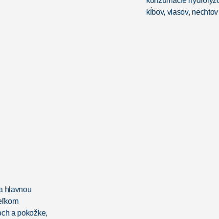
konzumácie hydrolyzov
kĺbov, vlasov, nechtov
 a hlavnou
veľkom
och a pokožke,