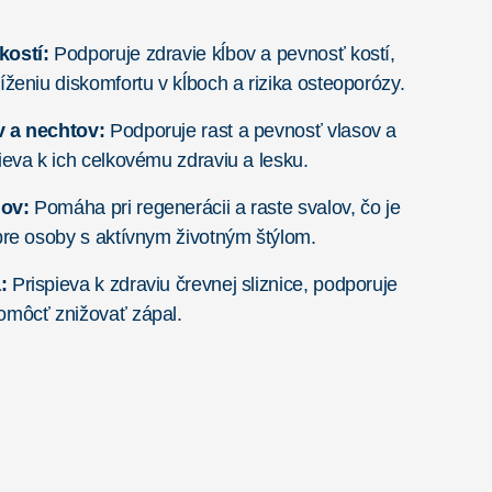
kostí:
Podporuje zdravie kĺbov a pevnosť kostí,
íženiu diskomfortu v kĺboch a rizika osteoporózy.
v a nechtov:
Podporuje rast a pevnosť vlasov a
ieva k ich celkovému zdraviu a lesku.
lov:
Pomáha pri regenerácii a raste svalov, čo je
pre osoby s aktívnym životným štýlom.
:
Prispieva k zdraviu črevnej sliznice, podporuje
omôcť znižovať zápal.