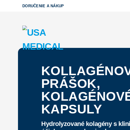
Skip
DORUČENIE A NÁKUP
to
content
KOLLAGÉNO
PRÁŠOK,
KOLAGÉNOV
KAPSULY
Hydrolyzované kolagény s kli