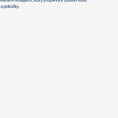
aného kolagénu, ktorý prispieva k zdraviu kostí,
 a pokožky.