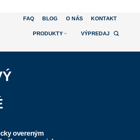
FAQ
BLOG
O NÁS
KONTAKT
PRODUKTY
VÝPREDAJ
VÝ
É
nicky overeným