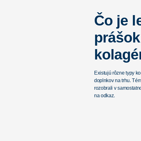
Čo je 
prášok
kolagé
Existujú rôzne typy k
doplnkov na trhu. Té
rozobrali v samostatn
na odkaz.