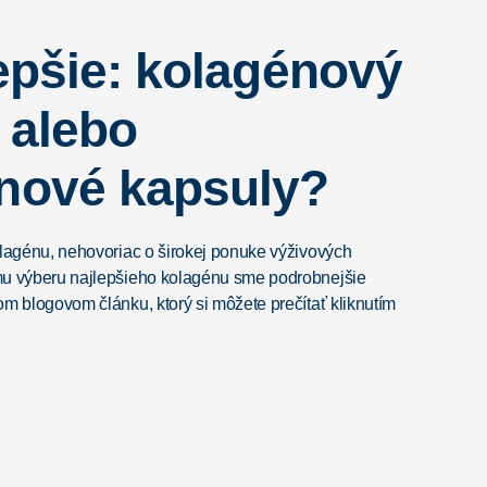
lepšie: kolagénový
 alebo
nové kapsuly?
olagénu, nehovoriac o širokej ponuke výživových
mu výberu najlepšieho kolagénu sme podrobnejšie
om blogovom článku, ktorý si môžete prečítať kliknutím