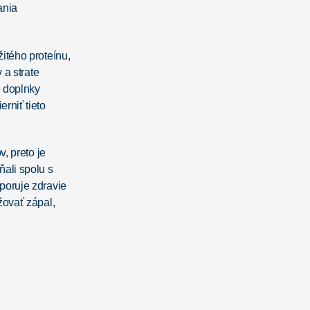
ania
itého proteínu,
 a strate
é doplnky
rniť tieto
, preto je
ali spolu s
poruje zdravie
žovať zápal,