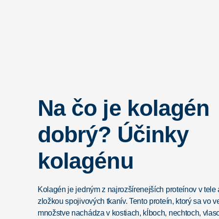
Na čo je kolagén
dobrý? Účinky
kolagénu
Kolagén je jedným z najrozšírenejších proteínov v tele
zložkou spojivových tkanív. Tento proteín, ktorý sa vo 
množstve nachádza v kostiach, kĺboch, nechtoch, vlas