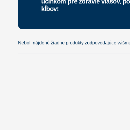
účinkom pre zdravie vlasov, po
kĺbov!
Neboli nájdené žiadne produkty zodpovedajúce vášmu