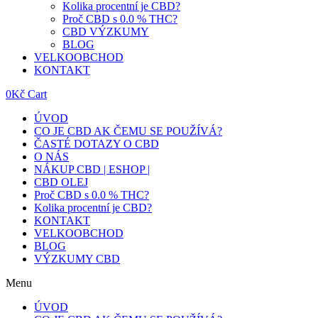
Kolika procentní je CBD?
Proč CBD s 0.0 % THC?
CBD VÝZKUMY
BLOG
VELKOOBCHOD
KONTAKT
0
Kč
Cart
ÚVOD
CO JE CBD AK ČEMU SE POUŽÍVÁ?
ČASTÉ DOTAZY O CBD
O NÁS
NÁKUP CBD | ESHOP |
CBD OLEJ
Proč CBD s 0.0 % THC?
Kolika procentní je CBD?
KONTAKT
VELKOOBCHOD
BLOG
VÝZKUMY CBD
Menu
ÚVOD