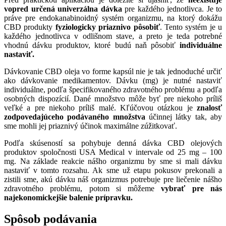
vopred určená univerzálna dávka
pre každého jednotlivca. Je to
práve pre endokanabinoidný systém organizmu, na ktorý dokážu
CBD produkty
fyziologicky priaznivo pôsobiť
. Tento systém je u
každého jednotlivca v odlišnom stave, a preto je teda potrebné
vhodnú dávku produktov, ktoré budú naň pôsobiť
individuálne
nastaviť.
Dávkovanie CBD oleja vo forme kapsúl nie je tak jednoduché určiť
ako dávkovanie medikamentov. Dávku (mg) je nutné nastaviť
individuálne, podľa špecifikovaného zdravotného problému a podľa
osobných dispozícií. Dané množstvo môže byť pre niekoho príliš
veľké a pre niekoho príliš malé. Kľúčovou otázkou je
znalosť
zodpovedajúceho podávaného množstva
účinnej látky tak, aby
sme mohli jej priaznivý účinok maximálne zúžitkovať.
Podľa skúseností sa pohybuje denná dávka CBD olejových
produktov spoločnosti USA Medical v intervale od 25 mg – 100
mg. Na základe reakcie nášho organizmu by sme si mali dávku
nastaviť v tomto rozsahu. Ak sme už etapu pokusov prekonali a
zistili sme, akú dávku náš organizmus potrebuje pre liečenie nášho
zdravotného problému, potom si môžeme
vybrať pre nás
najekonomickejšie balenie prípravku.
Spôsob podávania