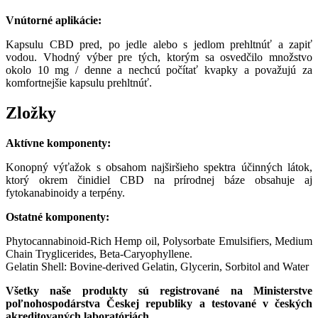
Vnútorné aplikácie:
Kapsulu CBD pred, po jedle alebo s jedlom prehltnúť a zapiť
vodou. Vhodný výber pre tých, ktorým sa osvedčilo množstvo
okolo 10 mg / denne a nechcú počítať kvapky a považujú za
komfortnejšie kapsulu prehltnúť.
Zložky
Aktívne komponenty:
Konopný výťažok s obsahom najširšieho spektra účinných látok,
ktorý okrem činidiel CBD na prírodnej báze obsahuje aj
fytokanabinoidy a terpény.
Ostatné komponenty:
Phytocannabinoid-Rich Hemp oil, Polysorbate Emulsifiers, Medium
Chain Tryglicerides, Beta-Caryophyllene.
Gelatin Shell: Bovine-derived Gelatin, Glycerin, Sorbitol and Water
Všetky naše produkty sú registrované na Ministerstve
poľnohospodárstva Českej republiky a testované v českých
akreditovaných laboratóriách.