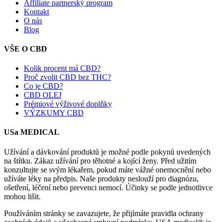
Affiliate partnerský program
Kontakt
O nás
Blog
VŠE O CBD
Kolik procent má CBD?
Proč zvolit CBD bez THC?
Co je CBD?
CBD OLEJ
Prémiové výživové doplňky
VÝZKUMY CBD
USa MEDICAL
Užívání a dávkování produktů je možné podle pokynů uvedených
na štítku. Zákaz užívání pro těhotné a kojící ženy. Před užitím
konzultujte se svým lékařem, pokud máte vážné onemocnění nebo
užíváte léky na předpis. Naše produkty neslouží pro diagnózu,
ošetření, léčení nebo prevenci nemocí. Účinky se podle jednotlivce
mohou lišit.
Používáním stránky se zavazujete, že přijímáte pravidla ochrany