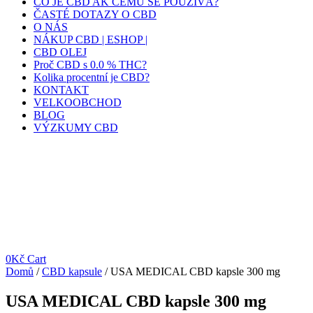
CO JE CBD AK ČEMU SE POUŽÍVÁ?
ČASTÉ DOTAZY O CBD
O NÁS
NÁKUP CBD | ESHOP |
CBD OLEJ
Proč CBD s 0.0 % THC?
Kolika procentní je CBD?
KONTAKT
VELKOOBCHOD
BLOG
VÝZKUMY CBD
0
Kč
Cart
Domů
/
CBD kapsule
/ USA MEDICAL CBD kapsle 300 mg
USA MEDICAL CBD kapsle 300 mg