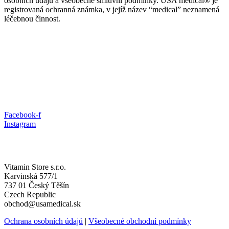
osobních údajů a všeobecné smluvní podmínky. USA medical® je
registrovaná ochranná známka, v jejíž název “medical” neznamená
léčebnou činnost.
Facebook-f
Instagram
Vitamin Store s.r.o.
Karvinská 577/1
737 01 Český Těšín
Czech Republic
obchod@usamedical.sk
Ochrana osobních údajů
|
Všeobecné obchodní podmínky