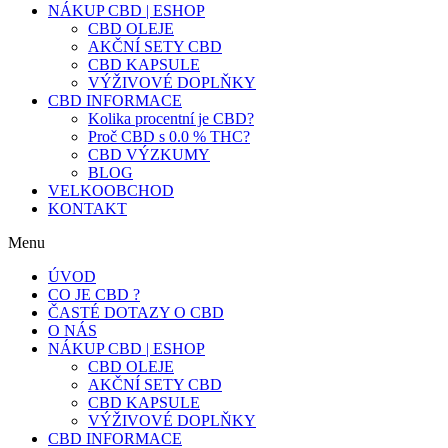
NÁKUP CBD | ESHOP
CBD OLEJE
AKČNÍ SETY CBD
CBD KAPSULE
VÝŽIVOVÉ DOPLŇKY
CBD INFORMACE
Kolika procentní je CBD?
Proč CBD s 0.0 % THC?
CBD VÝZKUMY
BLOG
VELKOOBCHOD
KONTAKT
Menu
ÚVOD
CO JE CBD ?
ČASTÉ DOTAZY O CBD
O NÁS
NÁKUP CBD | ESHOP
CBD OLEJE
AKČNÍ SETY CBD
CBD KAPSULE
VÝŽIVOVÉ DOPLŇKY
CBD INFORMACE