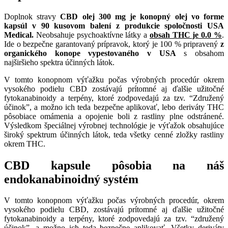
Doplnok stravy
CBD olej 300 mg je konopný olej vo forme
kapsúl v 90 kusovom balení z produkcie spoločnosti USA
Medical.
Neobsahuje psychoaktívne látky a
obsah THC je 0.0 %
.
Ide o bezpečne garantovaný prípravok, ktorý je 100 % pripravený
z
organického konope vypestovaného v USA
s obsahom
najširšieho spektra účinných látok.
V tomto konopnom výťažku počas výrobných procedúr okrem
vysokého podielu CBD zostávajú prítomné aj ďalšie užitočné
fytokanabinoidy a terpény, ktoré zodpovedajú za tzv. “Združený
účinok”, a možno ich teda bezpečne aplikovať, lebo deriváty THC
pôsobiace omámenia a opojenie boli z rastliny plne odstránené.
Výsledkom špeciálnej výrobnej technológie je výťažok obsahujúce
široký spektrum účinných látok, teda všetky cenné zložky rastliny
okrem THC.
CBD kapsule pôsobia na náš
endokanabinoidný systém
V tomto konopnom výťažku počas výrobných procedúr, okrem
vysokého podielu CBD, zostávajú prítomné aj ďalšie užitočné
fytokanabinoidy a terpény, ktoré zodpovedajú za tzv. “združený
účinok”, a možno ich teda bezpečne aplikovať. Všetky deriváty