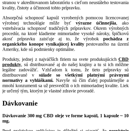
stranou v akreditovanom laboratóriu s cieľom neustáleho testovania
kvality, čistoty a účinnosti tohto prípravku.
Absorpčná schopnosť kapsúl vyrobených pomocou licencovanej
výrobnej technológie môže byť
výrazne účinnejšia
, ako
vstrebávacia schopnosť tradičných prípravkov. Okrem výrobných
procedúr, na ktoré kladieme mimoriadne vysoké nároky, špičkovú
akosť prípravku zaisťuje aj to, že výrobok
pochádza z
organického konope vynikajúcej kvality
pestovaného na území
Ameriky, kde sú podmienky optimálne.
Produkty, jednej z najväčších firiem na svete produkujúcich
CBD
produkty
, sú distribuované aj do našej krajiny a tu si ich môžme
legálne zadovážiť. Vzhľadom k tomu, že tieto prípravky sú
distribuované v
súlade so všetkými platnými právnymi
normatívy a vyhláškami.
Navyše sú čím ďalej populárnejšie a
mnohí konzumenti sa už presvedčili o ich mimoriadnej kvalite. Liek
je určený tým, ktorým je vlastné zdravie prvoradé.
Dávkovanie
Dávkovanie 300 mg CBD oleje ve forme kapsúl, 1 kapsule ~ 10
mg.
Pred praktickou aplikáciou je dôležité si ujasniť, že
neexistuje