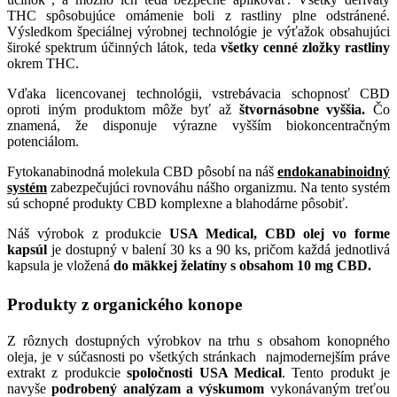
THC spôsobujúce omámenie boli z rastliny plne odstránené.
Výsledkom špeciálnej výrobnej technológie je výťažok obsahujúci
široké spektrum účinných látok, teda
všetky cenné zložky rastliny
okrem THC.
Vďaka licencovanej technológii, vstrebávacia schopnosť CBD
oproti iným produktom môže byť až
štvornásobne vyššia.
Čo
znamená, že disponuje výrazne vyšším biokoncentračným
potenciálom.
Fytokanabinodná molekula CBD pôsobí na náš
endokanabinoidný
systém
zabezpečujúci rovnováhu nášho organizmu. Na tento systém
sú schopné produkty CBD komplexne a blahodárne pôsobiť.
Náš výrobok z produkcie
USA Medical, CBD olej vo forme
kapsúl
je dostupný v balení 30 ks a 90 ks, pričom každá jednotlivá
kapsula je vložená
do mäkkej želatíny s obsahom 10 mg CBD.
Produkty z organického konope
Z rôznych dostupných výrobkov na trhu s obsahom konopného
oleja, je v súčasnosti po všetkých stránkach najmodernejším práve
extrakt z produkcie
spoločnosti USA Medical
. Tento produkt je
navyše
podrobený analýzam a výskumom
vykonávaným treťou