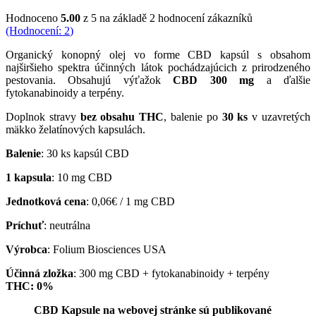
Hodnoceno
5.00
z 5 na základě
2
hodnocení zákazníků
(Hodnocení:
2
)
Organický konopný olej vo forme CBD kapsúl s obsahom
najširšieho spektra účinných látok pochádzajúcich z prirodzeného
pestovania. Obsahujú výťažok
CBD 300 mg
a ďalšie
fytokanabinoidy a terpény.
Doplnok stravy
bez obsahu THC
, balenie po
30 ks
v uzavretých
mäkko želatínových kapsulách.
Balenie
: 30 ks kapsúl CBD
1 kapsula
: 10 mg CBD
Jednotková cena
: 0,06€ / 1 mg CBD
Príchuť
: neutrálna
Výrobca
: Folium Biosciences USA
Účinná zložka
: 300 mg CBD + fytokanabinoidy + terpény
THC: 0%
CBD Kapsule na webovej stránke sú publikované