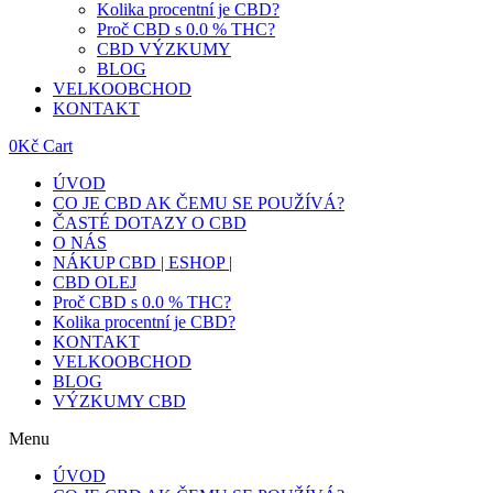
Kolika procentní je CBD?
Proč CBD s 0.0 % THC?
CBD VÝZKUMY
BLOG
VELKOOBCHOD
KONTAKT
0
Kč
Cart
ÚVOD
CO JE CBD AK ČEMU SE POUŽÍVÁ?
ČASTÉ DOTAZY O CBD
O NÁS
NÁKUP CBD | ESHOP |
CBD OLEJ
Proč CBD s 0.0 % THC?
Kolika procentní je CBD?
KONTAKT
VELKOOBCHOD
BLOG
VÝZKUMY CBD
Menu
ÚVOD