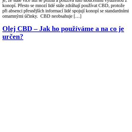
je, že stále více lidí se pozná a používá tuto sloučeninu vytaženou z
konopí. Přesto se mnozí lidé stále zdráhají používat CBD, protože
při absenci přesnějších informací lidé spojují konopí se standardními
omamnými účinky. CBD neobsahuje […]
Olej CBD – Jak ho používáme a na co je
určen?