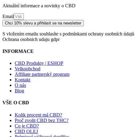
Aktuální informace a novinky o CBD
Email
Chci 10% slevu a přihlásit se na newsletter
S vložením emailu souhlasíte s podmínkami ochrany osobních údajů
Ochrana osobnich udaju gdpr
INFORMACE
CBD Produkty | ESHOP
Velkoobchod
Affiliate partnerský program
Kontakt
O nás
Blog
VŠE O CBD
Kolik procent má CBD?
Proč zvolit CBD bez THC?
Co je CBD?
CBD OLEJ
Prémiové výživové doplňky