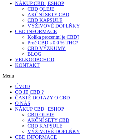
NÁKUP CBD | ESHOP
CBD OLEJE
AKČNÍ SETY CBD
CBD KAPSULE
VÝŽIVOVÉ DOPLŇKY
CBD INFORMACE
Kolika procentní je CBD?
Proč CBD s 0.0 % THC?
CBD VÝZKUMY
BLOG
VELKOOBCHOD
KONTAKT
Menu
ÚVOD
CO JE CBD ?
ČASTÉ DOTAZY O CBD
O NÁS
NÁKUP CBD | ESHOP
CBD OLEJE
AKČNÍ SETY CBD
CBD KAPSULE
VÝŽIVOVÉ DOPLŇKY
CBD INFORMACE