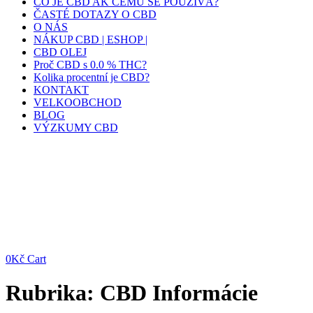
CO JE CBD AK ČEMU SE POUŽÍVÁ?
ČASTÉ DOTAZY O CBD
O NÁS
NÁKUP CBD | ESHOP |
CBD OLEJ
Proč CBD s 0.0 % THC?
Kolika procentní je CBD?
KONTAKT
VELKOOBCHOD
BLOG
VÝZKUMY CBD
0
Kč
Cart
Rubrika:
CBD Informácie